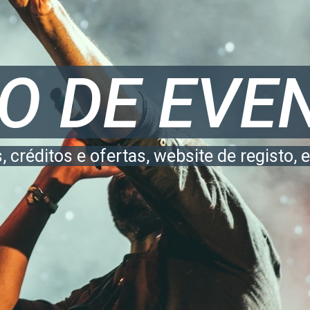
SERVICE
SERVICE
O DE EVE
O DE EVE
DER
DER
 créditos e ofertas, website de registo, 
 créditos e ofertas, website de registo, 
Iberian Festival Awards 2020
Iberian Festival Awards 2020